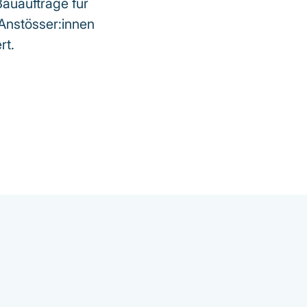
auaufträge für
Anstösser:innen
rt.