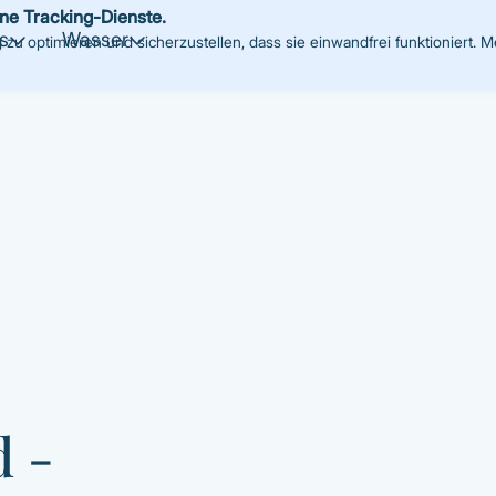
ine Tracking-Dienste.
s
Wasser
Neuigkeiten
Online-Schalter
u optimieren und sicherzustellen, dass sie einwandfrei funktioniert. M
d -